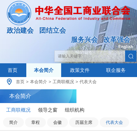
政治建会
团结立会
服务兴会
改革强会
English
|
首页
本会简介
政策文件
联企服务
首页
>
本会简介
>
工商联概况
>
代表大会
本会简介
工商联概况
领导之窗
组织机构
简介
章程
会徽
历届主席
代表大会