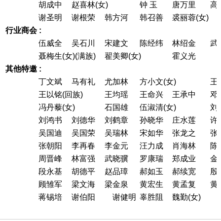
胡成中
赵喜林(女)
钟 玉
唐万里
高
谢圣明
谢根荣
韩方河
韩召善
裘丽蓉(女)
行业商会 :
伍威全
吴石川
宋建文
陈经纬
林绍金
武
聂梅生(女)(满族)
翟美卿(女)
霍义光
其他特邀 :
丁文斌
马有礼
尤加林
方小文(女)
王
王以铭(回族)
王均瑶
王命兴
王承中
邓
冯丹藜(女)
石国雄
伍淑清(女)
刘
刘鸿书
刘德华
刘鹤章
孙晓华
庄水莲
许
吴国迪
吴国荣
吴瑞林
宋如华
张龙之
张
张朝阳
李再春
李金元
汪力成
肖海林
陈
周晋峰
林富强
武晓骥
罗康瑞
郑成业
金
段永基
胡德平
赵品璋
郝如玉
郝续宽
殷
顾雏军
梁文海
梁金泉
黄宏生
黄孟复
黄
蒋锡培
谢伯阳
谢健明
辜胜阻
魏勤(女)