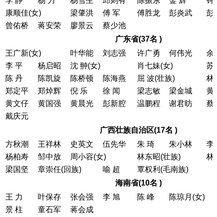
李 静
杨 力
杨雪生
邱则有
陈振东
金 辉
钟
康顺佳(女)
梁肇洪
傅 军
傅胜龙
彭炎武
彭
曾佑桥
蒋安荣
廖景云
蔡少池
广东省(37名 )
王广新(女)
叶华能
刘志强
许广勇
何伟光
余
李 平
杨启昭
沈 翀(女)
肖七妹(女)
苏
陈 丹
陈凯旋
陈桥顿
陈海燕
屈 波(壮族)
林
郑定平
郑焯辉
倪 乐
徐 闻
梁志敏
梁金城
黄
黄文仔
黄国强
黄晨光
彭新腔
温鹏程
谢君昉
蔡
戴庆元
广西壮族自治区(17名 )
方秋潮
王祥林
史英文
伍先华
朱 琦
朱小林
李
杨柏寿
邹中放
周小容(女)
林东昭(壮族)
林
梁国坚
章崇任(回族)
喻 超
覃权利(毛南族)
海南省(10名 )
王 力
叶保存
张会强
李 旭
陈 峰
陈琼月(女)
景 柱
童石军
蒋会成