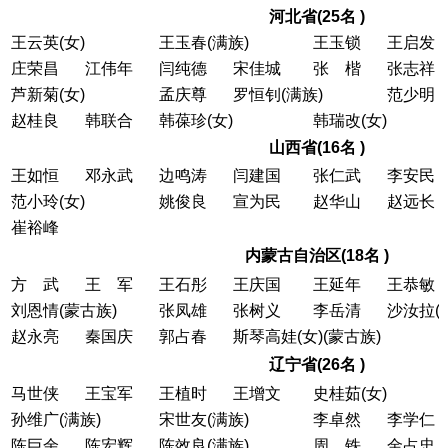
河北省(25名 )
王云英(女)
王玉春(满族)
王玉锁
王启发
庄荣昌
江伟年
闫纯德
宋佳城
张 楷
张志祥
芦新菊(女)
孟庆尊
罗恒钊(满族)
范少明
赵桂良
韩联合
韩葆珍(女)
韩瑞改(女)
山西省(16名 )
王如恒
邓永武
边鸣涛
闫建国
张仁武
李安民
范小玲(女)
姚俊良
宣为民
赵华山
赵远长
崔裕峰
内蒙古自治区(18名 )
方 武
王 军
王石彤
王庆国
王延年
王恭敏
刘恩情(蒙古族)
张凤雄
张树义
李岳清
沙汝拉(
赵永亮
秦国庆
郭占春
斯琴高娃(女)(蒙古族)
辽宁省(26名 )
马世侠
王宝军
王植时
王增文
史桂茹(女)
孙维广(满族)
宋世友(满族)
李卓然
李学仁
陈巨余
陈宏辉
陈效良(满族)
周 铁
金占忠