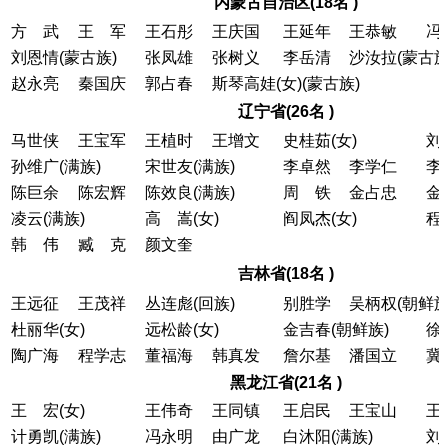
内蒙古自治区(18名 )
方 武
王 军
王石彤
王庆国
王延年
王恭敏
冯
刘恩情(蒙古族)
张凤雄
张树义
李岳清
沙汝拉(蒙古族
赵永亮
秦国庆
郭占春
斯琴高娃(女)(蒙古族)
辽宁省(26名 )
马世侠
王宝军
王植时
王增文
史桂茹(女)
刘
孙维广(满族)
宋世友(满族)
李卓然
李学仁
李
陈巨余
陈宏辉
陈效良(满族)
周 铁
金占忠
金
凌云(满族)
高 嵩(女)
阎凤杰(女)
程
韩 伟
臧 克
颜文奎
吉林省(18名 )
王远征
王茂祥
丛连彪(回族)
别胜学
吴柄权(朝鲜族
杜丽华(女)
远松龄(女)
金吉春(朝鲜族)
徐
陶广海
程学志
董福海
韩真发
詹尔基
潘国立
冀
黑龙江省(21名 )
王 宏(女)
王伟奇
王同镇
王启民
王宝山
王
计勇凯(满族)
冯永明
由广龙
白沐阳(满族)
刘