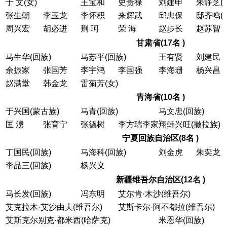
于 文(女)
王宝和
史贵禄
刘建申
朱静芝(
张生朝
李玉龙
李怀积
来辉武
邱忠保
邸齐鸣(
周兴宏
胡必进
荆 珂
荣 海
赵步长
赵苏智
甘肃省(17名 )
马生华(回族)
马苏平(回族)
王有贤
刘建民
余振家
张国芳
李宇鸿
李国强
李海珊
杨兴昌
赵满堂
韩金龙
雷菊芳(女)
青海省(10名 )
于兴国(蒙古族)
马青(回族)
马文忠(回族)
匡 湧
张育宁
张德树
李方瑞李家翔韩兴旺(撒拉族)
宁夏回族自治区(8名 )
丁国民(回族)
马海科(回族)
刘金虎
朱奕龙
李品三(回族)
杨兴义
新疆维吾尔自治区(12名 )
马长发(回族)
冯东明
艾尔肯·木沙(维吾尔)
艾克拉木·艾沙由夫(维吾尔)
艾斯卡尔·阿不都拉(维吾尔)
艾斯克尔别克·都米西(哈萨克)
米恩华(回族)