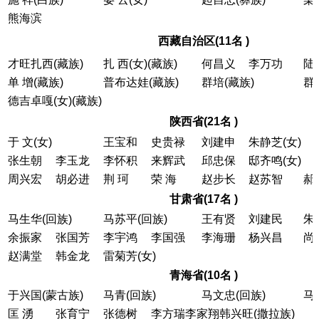
熊海滨
西藏自治区(11名 )
才旺扎西(藏族)
扎 西(女)(藏族)
何昌义
李万功
陆
单 增(藏族)
普布达娃(藏族)
群培(藏族)
群
德吉卓嘎(女)(藏族)
陕西省(21名 )
于 文(女)
王宝和
史贵禄
刘建申
朱静芝(女)
张生朝
李玉龙
李怀积
来辉武
邱忠保
邸齐鸣(女)
周兴宏
胡必进
荆 珂
荣 海
赵步长
赵苏智
郝
甘肃省(17名 )
马生华(回族)
马苏平(回族)
王有贤
刘建民
朱
余振家
张国芳
李宇鸿
李国强
李海珊
杨兴昌
尚
赵满堂
韩金龙
雷菊芳(女)
青海省(10名 )
于兴国(蒙古族)
马青(回族)
马文忠(回族)
马
匡 湧
张育宁
张德树
李方瑞李家翔韩兴旺(撒拉族)