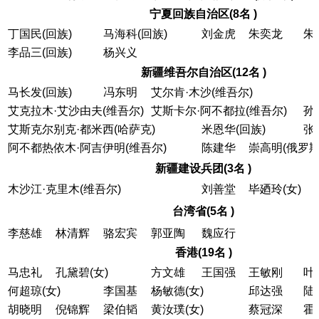
宁夏回族自治区(8名 )
丁国民(回族)
马海科(回族)
刘金虎
朱奕龙
朱
李品三(回族)
杨兴义
新疆维吾尔自治区(12名 )
马长发(回族)
冯东明
艾尔肯·木沙(维吾尔)
艾克拉木·艾沙由夫(维吾尔)
艾斯卡尔·阿不都拉(维吾尔)
孙
艾斯克尔别克·都米西(哈萨克)
米恩华(回族)
张
阿不都热依木·阿吉伊明(维吾尔)
陈建华
崇高明(俄罗斯
新疆建设兵团(3名 )
木沙江·克里木(维吾尔)
刘善堂
毕廼玲(女)
台湾省(5名 )
李慈雄
林清辉
骆宏宾
郭亚陶
魏应行
香港(19名 )
马忠礼
孔黛碧(女)
方文雄
王国强
王敏刚
叶
何超琼(女)
李国基
杨敏德(女)
邱达强
陆
胡晓明
倪锦辉
梁伯韬
黄汝璞(女)
蔡冠深
霍