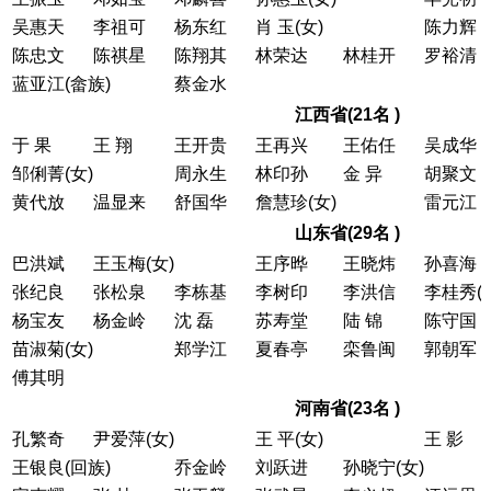
吴惠天
李祖可
杨东红
肖 玉(女)
陈力辉
陈忠文
陈祺星
陈翔其
林荣达
林桂开
罗裕清
蓝亚江(畲族)
蔡金水
江西省(21名 )
于 果
王 翔
王开贵
王再兴
王佑任
吴成华
邹俐菁(女)
周永生
林印孙
金 异
胡聚文
黄代放
温显来
舒国华
詹慧珍(女)
雷元江
山东省(29名 )
巴洪斌
王玉梅(女)
王序晔
王晓炜
孙喜海
张纪良
张松泉
李栋基
李树印
李洪信
李桂秀(
杨宝友
杨金岭
沈 磊
苏寿堂
陆 锦
陈守国
苗淑菊(女)
郑学江
夏春亭
栾鲁闽
郭朝军
傅其明
河南省(23名 )
孔繁奇
尹爱萍(女)
王 平(女)
王 影
王银良(回族)
乔金岭
刘跃进
孙晓宁(女)