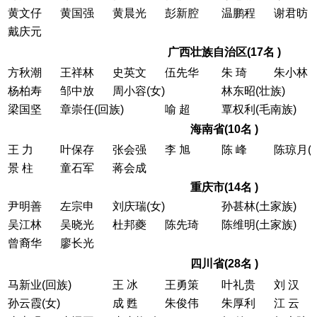
黄文仔
黄国强
黄晨光
彭新腔
温鹏程
谢君昉
戴庆元
广西壮族自治区(17名 )
方秋潮
王祥林
史英文
伍先华
朱 琦
朱小林
杨柏寿
邹中放
周小容(女)
林东昭(壮族)
梁国坚
章崇任(回族)
喻 超
覃权利(毛南族)
海南省(10名 )
王 力
叶保存
张会强
李 旭
陈 峰
陈琼月(
景 柱
童石军
蒋会成
重庆市(14名 )
尹明善
左宗申
刘庆瑞(女)
孙甚林(土家族)
吴江林
吴晓光
杜邦夔
陈先琦
陈维明(土家族)
曾裔华
廖长光
四川省(28名 )
马新业(回族)
王 冰
王勇策
叶礼贵
刘 汉
孙云霞(女)
成 甦
朱俊伟
朱厚利
江 云