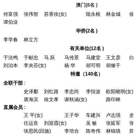
澳门(8名 )
何富强
张伟智
苏香玫(女)
陆永根
林金城
徐
谭伯业
华侨(2名 )
李学春
林立方
有关单位(12名 )
于法鸣
于献忠
马 跃
马传景
马建堂
王文彦
白
刘治本
李央芬(女)
杨 华
胡可明
胡修干
特邀（140名）
全联干部
:
史泽鄱
刘红路
李忠尚
李恒波
欧阳晓明(女)
唐海滨
徐文孝
谢秋涵(女)
路印林
直属会员 :
王 平(女)
王子华
车建兴
卢志强
史
任运良
刘迎霞(女)
吴 敏
张延军
张
张思民(回族)
李培合
陈奇伟
林锦填
郑