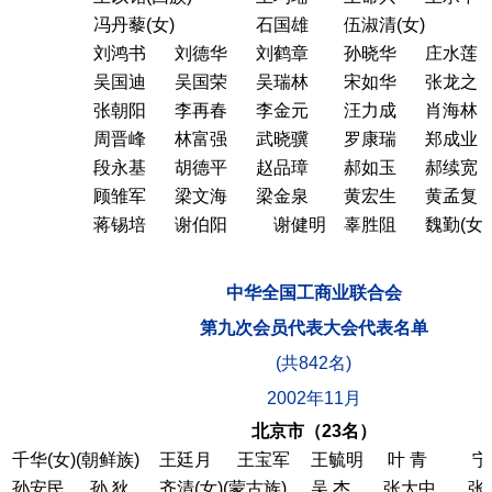
冯丹藜(女)
石国雄
伍淑清(女)
刘鸿书
刘德华
刘鹤章
孙晓华
庄水莲
吴国迪
吴国荣
吴瑞林
宋如华
张龙之
张朝阳
李再春
李金元
汪力成
肖海林
周晋峰
林富强
武晓骥
罗康瑞
郑成业
段永基
胡德平
赵品璋
郝如玉
郝续宽
顾雏军
梁文海
梁金泉
黄宏生
黄孟复
蒋锡培
谢伯阳
谢健明
辜胜阻
魏勤(
中华全国工商业联合会
第九次会员代表大会代表名单
(共842名)
2002年11月
北京市（23名）
千华(女)(朝鲜族)
王廷月
王宝军
王毓明
叶 青
宁
孙安民
孙 狄
齐清(女)(蒙古族)
吴 杰
张大中
张