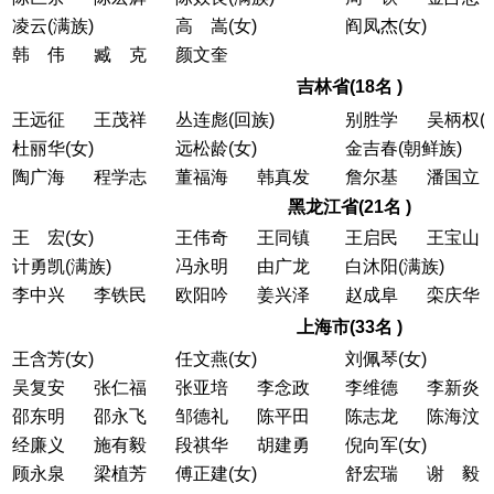
凌云(满族)
高 嵩(女)
阎凤杰(女)
韩 伟
臧 克
颜文奎
吉林省(18名 )
王远征
王茂祥
丛连彪(回族)
别胜学
吴柄权(
杜丽华(女)
远松龄(女)
金吉春(朝鲜族)
陶广海
程学志
董福海
韩真发
詹尔基
潘国立
黑龙江省(21名 )
王 宏(女)
王伟奇
王同镇
王启民
王宝山
计勇凯(满族)
冯永明
由广龙
白沐阳(满族)
李中兴
李铁民
欧阳吟
姜兴泽
赵成阜
栾庆华
上海市(33名 )
王含芳(女)
任文燕(女)
刘佩琴(女)
吴复安
张仁福
张亚培
李念政
李维德
李新炎
邵东明
邵永飞
邹德礼
陈平田
陈志龙
陈海汶
经廉义
施有毅
段祺华
胡建勇
倪向军(女)
顾永泉
梁植芳
傅正建(女)
舒宏瑞
谢 毅