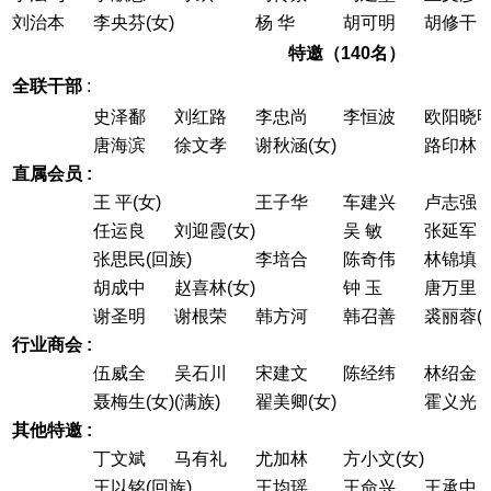
刘治本
李央芬(女)
杨 华
胡可明
胡修干
特邀（140名）
全联干部
:
史泽鄱
刘红路
李忠尚
李恒波
欧阳晓明
唐海滨
徐文孝
谢秋涵(女)
路印林
直属会员 :
王 平(女)
王子华
车建兴
卢志强
任运良
刘迎霞(女)
吴 敏
张延军
张思民(回族)
李培合
陈奇伟
林锦填
胡成中
赵喜林(女)
钟 玉
唐万里
谢圣明
谢根荣
韩方河
韩召善
裘丽蓉(
行业商会 :
伍威全
吴石川
宋建文
陈经纬
林绍金
聂梅生(女)(满族)
翟美卿(女)
霍义光
其他特邀 :
丁文斌
马有礼
尤加林
方小文(女)
王以铭(回族)
王均瑶
王命兴
王承中