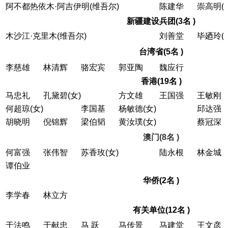
阿不都热依木·阿吉伊明(维吾尔)
陈建华
崇高明(
新疆建设兵团(3名 )
木沙江·克里木(维吾尔)
刘善堂
毕廼玲(
台湾省(5名 )
李慈雄
林清辉
骆宏宾
郭亚陶
魏应行
香港(19名 )
马忠礼
孔黛碧(女)
方文雄
王国强
王敏刚
何超琼(女)
李国基
杨敏德(女)
邱达强
胡晓明
倪锦辉
梁伯韬
黄汝璞(女)
蔡冠深
澳门(8名 )
何富强
张伟智
苏香玫(女)
陆永根
林金城
谭伯业
华侨(2名 )
李学春
林立方
有关单位(12名 )
于法鸣
于献忠
马 跃
马传景
马建堂
王文彦