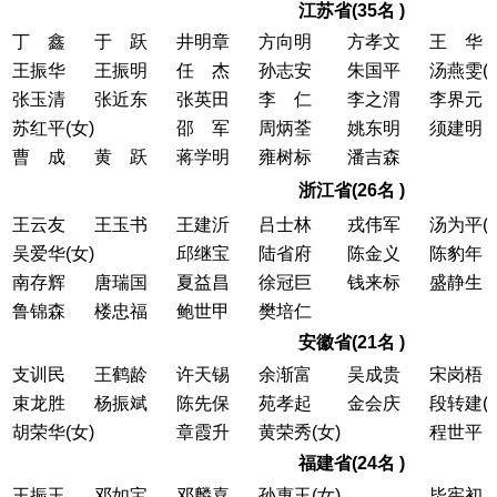
江苏省(35名 )
丁 鑫
于 跃
井明章
方向明
方孝文
王 华
王振华
王振明
任 杰
孙志安
朱国平
汤燕雯(
张玉清
张近东
张英田
李 仁
李之渭
李界元
苏红平(女)
邵 军
周炳荃
姚东明
须建明
曹 成
黄 跃
蒋学明
雍树标
潘吉森
浙江省(26名 )
王云友
王玉书
王建沂
吕士林
戎伟军
汤为平(
吴爱华(女)
邱继宝
陆省府
陈金义
陈豹年
南存辉
唐瑞国
夏益昌
徐冠巨
钱来标
盛静生
鲁锦森
楼忠福
鲍世甲
樊培仁
安徽省(21名 )
支训民
王鹤龄
许天锡
余渐富
吴成贵
宋岗梧
束龙胜
杨振斌
陈先保
苑孝起
金会庆
段转建(
胡荣华(女)
章霞升
黄荣秀(女)
程世平
福建省(24名 )
王振玉
邓如宝
邓麟喜
孙惠玉(女)
毕宪初