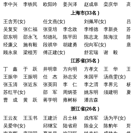
李中兴
李铁民
欧阳吟
姜兴泽
赵成阜
栾庆华
高
上海市(33名 )
王含芳(女)
任文燕(女)
刘佩琴(女)
吕
吴复安
张仁福
张亚培
李念政
李维德
李新炎
苏
邵东明
邵永飞
邹德礼
陈平田
陈志龙
陈海汶
陈
经廉义
施有毅
段祺华
胡建勇
倪向军(女)
唐
顾永泉
梁植芳
傅正建(女)
舒宏瑞
谢 毅
江苏省(35名 )
丁 鑫
于 跃
井明章
方向明
方孝文
王 华
王
王振华
王振明
任 杰
孙志安
朱国平
汤燕雯(女)
张玉清
张近东
张英田
李 仁
李之渭
李界元
杨
苏红平(女)
邵 军
周炳荃
姚东明
须建明
夏
曹 成
黄 跃
蒋学明
雍树标
潘吉森
浙江省(26名 )
王云友
王玉书
王建沂
吕士林
戎伟军
汤为平(女)
吴爱华(女)
邱继宝
陆省府
陈金义
陈豹年
郑