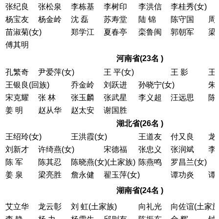
张纪良
张松泉
李栋基
李树印
李洪信
李桂秀(女)
杨宝友
杨金岭
沈 磊
苏寿堂
陆 锦
陈守国
周
苗淑菊(女)
郑学江
夏春亭
栾鲁闽
郭朝军
梁
傅其明
河南省(23名 )
孔繁奇
尹爱萍(女)
王 平(女)
王 影
王
王银良(回族)
乔金岭
刘跃进
孙晓宁(女)
朱
宋克耀
张 林
张玉麟
张武星
李义超
汪远思
陈
姜 明
赵从华
赵太安
谢国胜
湖北省(26名 )
王绍玲(女)
王洪霞(女)
王道友
付又良
龙
刘新才
许绮燕(女)
宋德福
张忠义
张润斌
李
陈 军
陈其忍
陈晓燕(女)(土家族)
陈燕鸣
罗昌兰(女)
姜 泉
梁亮胜
詹永健
翟玉萍(女)
谭功炎
谭
湖南省(24名 )
艾立华
龙云彰
刘 虹(土家族)
向礼光
向佐谊(土家族