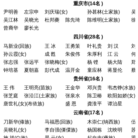
重庆市(14名 )
尹明善
左宗申
刘庆瑞(女)
孙甚林(土家族)
吴
吴江林
吴晓光
杜邦夔
陈先琦
陈维明(土家族)
徐
曾裔华
廖长光
四川省(28名 )
马新业(回族)
王 冰
王勇策
叶礼贵
刘 汉
刘
孙云霞(女)
成 甦
朱俊伟
朱厚利
江 云
何
张志强
张远平
张晓梅(女)
杨 铿
杨大陆
郑
钟培基
夏朝嘉
彭代成
温开金
童应林
蒋显伦
蔡
贵州省(16名 )
王 伟
王明亮(苗族)
王金华
邓兴贵
韦杰铮(水族)
张芝庭
张沿江(土家族)
张泉水
陈卫椿
欧阳如娇(女)
唐世礼(女)(布依族)
盛 恩
龚淮平
谭治星
云南省(17名 )
刀新华(傣族)
马福恩(回族)
木崇仁(纳西族)
伍
吴晓礼(女)
李自强(傈僳族)
杨国栋
沈映明
苏
施 祥(白族)
晏 云(女)
起自忠(彝族)
梁