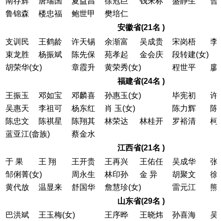
南存辉
唐瑞国
夏益昌
徐冠巨
钱来标
盛静生
曾
鲁锦森
楼忠福
鲍世甲
樊培仁
安徽省(21名 )
支训民
王鹤龄
许天锡
余渐富
吴成贵
宋岗梧
李
束龙胜
杨振斌
陈先保
苑孝起
金会庆
段转建(女)
胡荣华(女)
章霞升
黄荣秀(女)
程世平
廖
福建省(24名 )
王振玉
邓如宝
邓麟喜
孙惠玉(女)
毕宪初
许
吴惠天
李祖可
杨东红
肖 玉(女)
陈力辉
陈
陈忠文
陈祺星
陈翔其
林荣达
林桂开
罗裕清
柯
蓝亚江(畲族)
蔡金水
江西省(21名 )
于 果
王 翔
王开贵
王再兴
王佑任
吴成华
张
邹俐菁(女)
周永生
林印孙
金 异
胡聚文
徐
黄代放
温显来
舒国华
詹慧珍(女)
雷元江
熊
山东省(29名 )
巴洪斌
王玉梅(女)
王序晔
王晓炜
孙喜海
吴