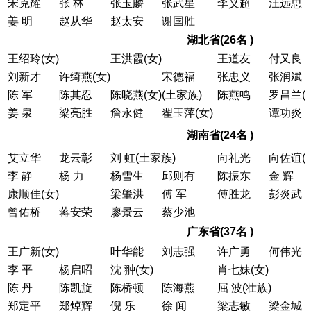
宋克耀
张 林
张玉麟
张武星
李义超
汪远思
姜 明
赵从华
赵太安
谢国胜
湖北省(26名 )
王绍玲(女)
王洪霞(女)
王道友
付又良
刘新才
许绮燕(女)
宋德福
张忠义
张润斌
陈 军
陈其忍
陈晓燕(女)(土家族)
陈燕鸣
罗昌兰(
姜 泉
梁亮胜
詹永健
翟玉萍(女)
谭功炎
湖南省(24名 )
艾立华
龙云彰
刘 虹(土家族)
向礼光
向佐谊(
李 静
杨 力
杨雪生
邱则有
陈振东
金 辉
康顺佳(女)
梁肇洪
傅 军
傅胜龙
彭炎武
曾佑桥
蒋安荣
廖景云
蔡少池
广东省(37名 )
王广新(女)
叶华能
刘志强
许广勇
何伟光
李 平
杨启昭
沈 翀(女)
肖七妹(女)
陈 丹
陈凯旋
陈桥顿
陈海燕
屈 波(壮族)
郑定平
郑焯辉
倪 乐
徐 闻
梁志敏
梁金城