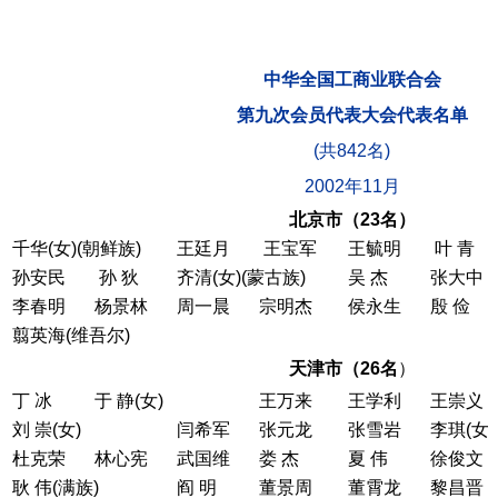
中华全国工商业联合会
第九次会员代表大会代表名单
(共842名)
2002年11月
北京市（23名）
千华(女)(朝鲜族)
王廷月
王宝军
王毓明
叶 青
孙安民
孙 狄
齐清(女)(蒙古族)
吴 杰
张大中
李春明
杨景林
周一晨
宗明杰
侯永生
殷 俭
翦英海(维吾尔)
天津市（26名
）
丁 冰
于 静(女)
王万来
王学利
王崇
刘 崇(女)
闫希军
张元龙
张雪岩
李琪(
杜克荣
林心宪
武国维
娄 杰
夏 伟
徐俊
耿 伟(满族)
阎 明
董景周
董霄龙
黎昌