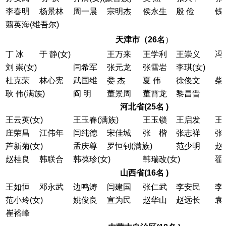
李春明
杨景林
周一晨
宗明杰
侯永生
殷 俭
钱
翦英海(维吾尔)
天津市（26名
）
丁 冰
于 静(女)
王万来
王学利
王崇义
冯
刘 崇(女)
闫希军
张元龙
张雪岩
李琪(女)
杜克荣
林心宪
武国维
娄 杰
夏 伟
徐俊文
柴
耿 伟(满族)
阎 明
董景周
董霄龙
黎昌晋
河北省(25名 )
王云英(女)
王玉春(满族)
王玉锁
王启发
王
庄荣昌
江伟年
闫纯德
宋佳城
张 楷
张志祥
张
芦新菊(女)
孟庆尊
罗恒钊(满族)
范少明
赵
赵桂良
韩联合
韩葆珍(女)
韩瑞改(女)
翟
山西省(16名 )
王如恒
邓永武
边鸣涛
闫建国
张仁武
李安民
李
范小玲(女)
姚俊良
宣为民
赵华山
赵远长
袁
崔裕峰