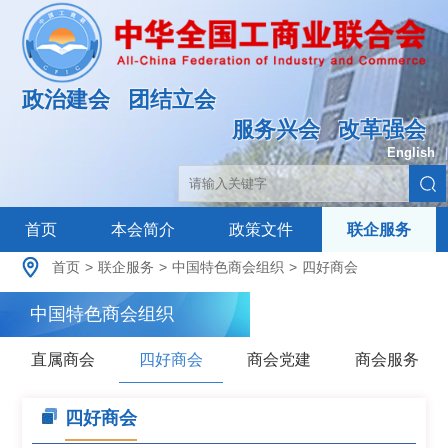
政治建会
团结立会
服务兴会
改革强会
English
|
首页
本会简介
政策文件
联企服务
首页
>
联企服务
>
中国特色商会组织
>
四好商会
中国特色商会组织
直属商会
四好商会
商会党建
商会服务
四好商会