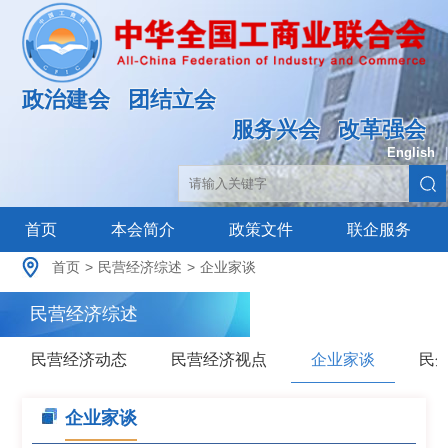
政治建会
团结立会
服务兴会
改革强会
English
|
首页
本会简介
政策文件
联企服务
首页
>
民营经济综述
>
企业家谈
民营经济综述
民营经济动态
民营经济视点
企业家谈
民
企业家谈