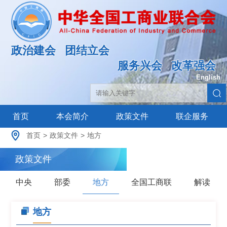
政治建会
团结立会
服务兴会
改革强会
English
|
首页
本会简介
政策文件
联企服务
首页
>
政策文件
>
地方
政策文件
中央
部委
地方
全国工商联
解读
地方