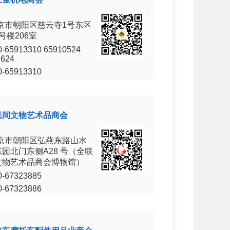
京市朝阳区慈云寺1号东区
号楼206室
0-65913310 65910524
1624
0-65913310
民间文物艺术品商会
京市朝阳区弘燕东路山水
园北门东侧A28 号（全联
文物艺术品商会博物馆）
0-67323885
0-67323886