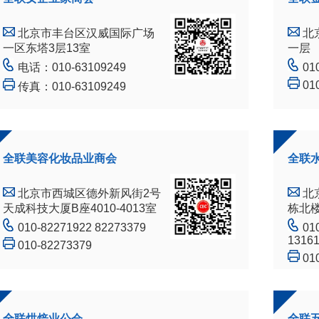
北京市丰台区汉威国际广场
北
一区东塔3层13室
一层
电话：010-63109249
01
01
传真：010-63109249
全联美容化妆品业商会
全联
北京市西城区德外新风街2号
北
天成科技大厦B座4010-4013室
栋北楼
010-82271922 82273379
01
1316
010-82273379
01
全联烘焙业公会
全联