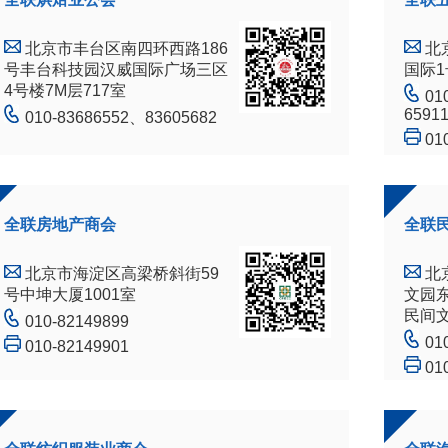
北京市丰台区南四环西路186
北
号丰台科技园汉威国际广场三区
国际1
4号楼7M层717室
01
6591
010-83686552、83605682
01
全联房地产商会
全联
北京市海淀区高梁桥斜街59
北
号中坤大厦1001室
文园东
民间
010-82149899
01
010-82149901
01