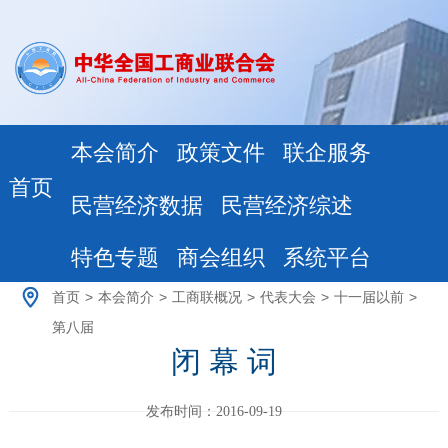
本会简介
政策文件
联企服务
首页
民营经济数据
民营经济综述
特色专题
商会组织
系统平台
首页
>
本会简介
>
工商联概况
>
代表大会
>
十一届以前
>
第八届
闭 幕 词
发布时间：2016-09-19