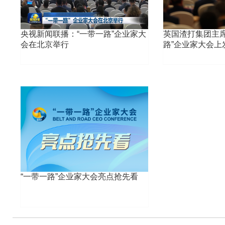
会徽
地方
历届主席
全国工商联
央视新闻联播：“一带一路”企业家大
英国渣打集团主席
会在北京举行
路”企业家大会上
代表大会
解读
领导之窗
工商联领导
中
商会领导
“一带一路”企业家大会亮点抢先看
组织机构
机关部门