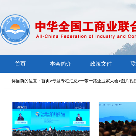
首页
本会简介
政策文件
联
你当前的位置：
首页
>
专题专栏汇总
>
一带一路企业家大会
>
图片视
工商联概况
政策速递
简介
中央
章程
部委