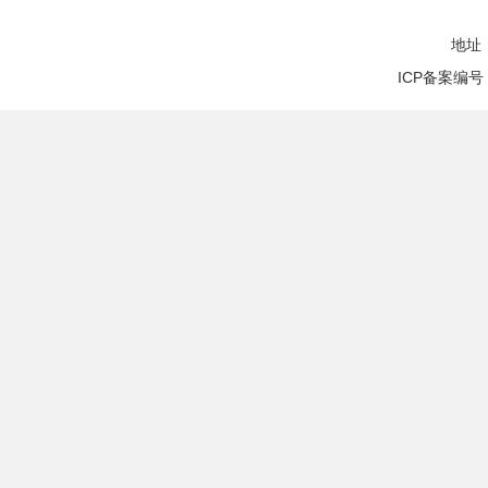
直属单位
地址
ICP备案编号
直属商会
专门委员会
行业委员会