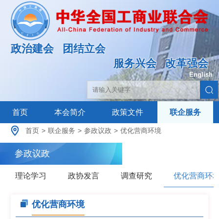
政治建会
团结立会
服务兴会
改革强会
English
|
首页
本会简介
政策文件
联企服务
首页
>
联企服务
>
参政议政
>
优化营商环境
参政议政
理论学习
政协发言
调查研究
优化营商环
优化营商环境