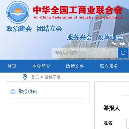
政治建会
团结立会
服务兴会
改革强会
English
|
首页
本会简介
政策文件
联企服务
首页
>
监督举报
举报须知
举报人
姓名：