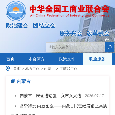
政治建会
团结立会
服务兴会
改革强会
English
|
首页
本会简介
政策文件
联企服务
首页
>
地方工作
>
内蒙古
>
工商联工作
内蒙古
内蒙古：民企进边疆，兴村又兴边
2026-07-17
蓄势待发 向新图强——内蒙古民营经济踏上高质