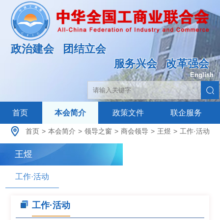
政治建会
团结立会
服务兴会
改革强会
English
|
首页
本会简介
政策文件
联企服务
首页
>
本会简介
>
领导之窗
>
商会领导
>
王煜
>
工作·活动
王煜
工作·活动
工作·活动