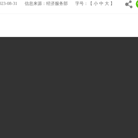
3-08-31
信息来源：经济服务部
字号：【
小
中
大
】