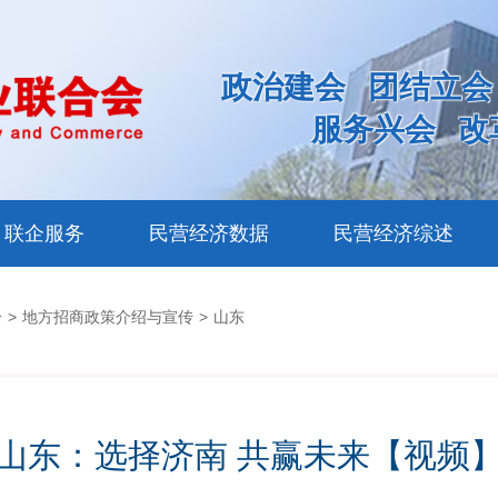
政治建会
团结立会
服务兴会
改
联企服务
民营经济数据
民营经济综述
介
>
地方招商政策介绍与宣传
>
山东
山东：选择济南 共赢未来【视频