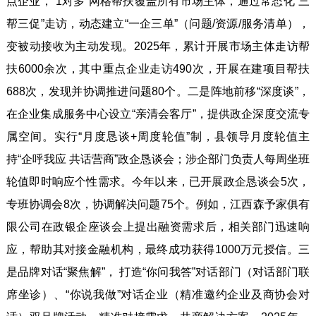
点企业，“1对多”网格帮扶覆盖所有市场主体，通过常态化“三
帮三促”走访，动态建立“一企三单”（问题/资源/服务清单），
变被动接收为主动发现。2025年，累计开展市场主体走访帮
扶6000余次，其中重点企业走访490次，开展在建项目帮扶
688次，发现并协调推进问题80个。二是阵地前移“深度谈”，
在企业集成服务中心设立“亲清会客厅”，提供政企深度交流专
属空间。实行“月度恳谈+周度轮值”制，县领导月度轮值主
持“企呼我应 共话营商”政企恳谈会；涉企部门负责人每周坐班
轮值即时响应个性需求。今年以来，已开展政企恳谈会5次，
专班协调会8次，协调解决问题75个。例如，江西森予家俱有
限公司在政银企座谈会上提出融资需求后，相关部门迅速响
应，帮助其对接金融机构，最终成功获得1000万元授信。三
是品牌对话“聚焦解”， 打造“你问我答”对话部门（对话部门联
席坐诊）、“你说我做”对话企业（精准邀约企业及商协会对