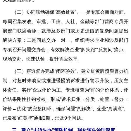
（二）协同联动确保“高效处置”。一是专班会商面对面。
每周召集发改、审批、工信、人社、金融等部门营商专员开
展部门联席会诊，就涉及多部门或历史遗留的复杂问题提出
解决方案；二是问题交办一对一。组织需求企业和涉及部门
专项召开问题交办会，有效解决企业“多头跑”“反复问”痛点，
现场交办、快速认领，提升响应效率。
（三）穿透督办完成“闭环验效”。建立红黄牌预警督办机
制，对超时未响应或推进缓慢的诉求进行警示升级，压实主
体责任。实行“企业评价为主、专班核查为辅”的评价体系，评
价结果刚性挂钩考核，形成“诉求归集→分类→处置→督办→
评价→优化”的完整闭环，确保问题“真解决”、企业“真满意”。
已发布“红黄牌”通报2期，涉及9个问题。
三、建立“未诉先办”预防机制，强化源头治理深度