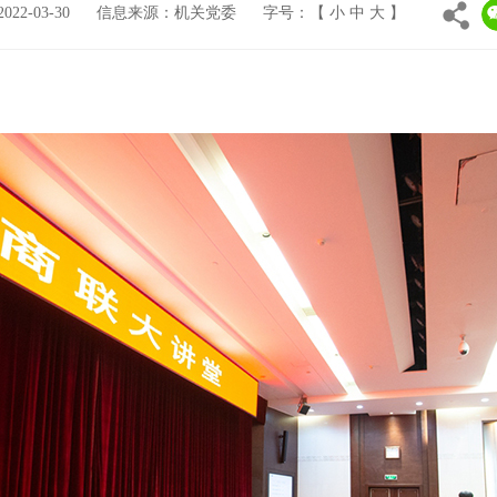
2-03-30
信息来源：机关党委
字号：【
小
中
大
】