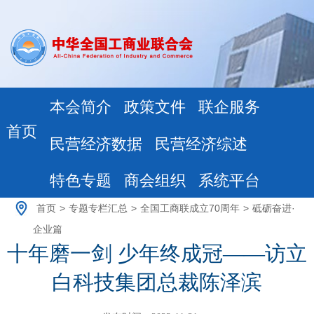
本会简介
政策文件
联企服务
首页
民营经济数据
民营经济综述
特色专题
商会组织
系统平台
首页
>
专题专栏汇总
>
全国工商联成立70周年
>
砥砺奋进·
企业篇
十年磨一剑 少年终成冠——访立
白科技集团总裁陈泽滨