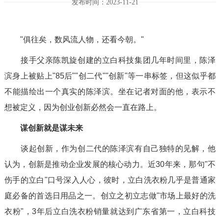
发布时间：2023-11-21
"俱往矣，数风流人物，还看今朝。"
接手父亲陈凯旋创建的立白科技集团几年时间里，陈泽
滨身上被贴上"85后""创二代""创新"等一串标签，但这似乎都
不能描绘出一个真实的陈泽滨。坐在记者对面的他，表示不
想被定义，因为创业创新必然会一直在路上。
谋创新就是谋未来
谈起创新，作为创二代的陈泽滨有自己独特的见解，他
认为，创新是推动企业发展的核心动力。近30年来，那句"不
伤手的立白"口号深入人心，彼时，立白洗衣粉几乎是普通家
庭必备的首选日用品之一。创立之初立志做"市场上最好的洗
衣粉"，3年后立白洗衣粉销量就达到广东省第一，立白科技