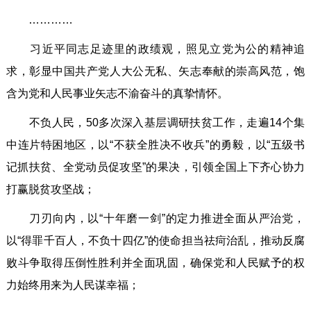
…………
习近平同志足迹里的政绩观，照见立党为公的精神追
求，彰显中国共产党人大公无私、矢志奉献的崇高风范，饱
含为党和人民事业矢志不渝奋斗的真挚情怀。
不负人民，50多次深入基层调研扶贫工作，走遍14个集
中连片特困地区，以“不获全胜决不收兵”的勇毅，以“五级书
记抓扶贫、全党动员促攻坚”的果决，引领全国上下齐心协力
打赢脱贫攻坚战；
刀刃向内，以“十年磨一剑”的定力推进全面从严治党，
以“得罪千百人，不负十四亿”的使命担当祛疴治乱，推动反腐
败斗争取得压倒性胜利并全面巩固，确保党和人民赋予的权
力始终用来为人民谋幸福；