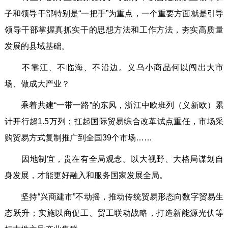
子和领导干部特别是“一把手”为重点，一个重要方面就是引导
领导干部掌握真抓实干的思想方法和工作方法，夯实高质量
发展的县域基础。
不靠江、不临海、不沿边。义乌小商品何以闯出大市
场、做成大产业？
乘着共建“一带一路”的东风，浙江中欧班列（义新欧）累
计开行超1.5万列；扛起国际贸易综合改革试点重任，市场采
购贸易方式复制推广到全国39个市场……
因地制宜，贵在有全局观念。以大视野、大格局谋划自
身发展，才能更好融入和服务国家发展全局。
坚持“兴商建市”不动摇，推动传统贸易形态向数字贸易生
态跃升；实施以商促工、贸工联动战略，打造新能源光伏等