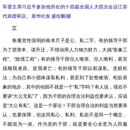
军委主席习近平参加他所在的十四届全国人大四次会议江苏
代表团审议。 新华社发 盛佳鹏/摄
三
衡量党性强弱的根本尺子是公、私二字。有的领导干部
为了捞资本、谋升迁，不惜动用人力物力财力，大搞“形象工
程”、“政绩工程”；有的领导干部任人唯亲、任人唯利，甚至
搞顺我者昌、逆我者亡；有的领导干部以权谋私、贪赃枉
法，为自己和小团体谋取私利，甚至到了欲壑难填、蛇欲吞
象的地步，其中的动因不就是一个“私”字吗？有人说，现在不
要讲“大公无私”了，因为干部的合理合法利益也要承认，应该
是“大公有私”。这是一个谬论！干部合理合法的利益当然要承
认，也要保障，但这同私心、私利、私欲不是同一个概念，
不能混为一谈。作为党的干部，就是要全心全意为人民服