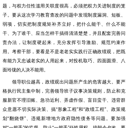
题，与权力任性滥用关联度很高，必须把权力关进制度的笼
子。要从这次学习教育查改的问题中发现制度漏洞、短板、
弱项，切实把制度规矩补齐立好，把什么能干、什么不能
干、为了谁干、应当怎样干搞得清清楚楚，并且配套完善问
责办法，让制度硬起来，充分发挥引导激励、规范约束作
用。考察干部，要看是不是老老实实践行正确政绩观，把既
有能力又忠诚老实的人用起来，对投机取巧、四面圆滑、八
面玲珑的人决不能用。
领导职位越高，政绩观出问题所产生的危害越大。要严
格执行民主集中制，完善领导班子议事决策规则，防止和克
服新官不理旧账、急功近利、弄虚作假、盲目蛮干、违背群
众意愿不切实际决策、搞“形象工程”和“政绩工程”、政策规
划“翻烧饼”、违规新增地方政府隐性债务等问题。要加强
对“一把手”的监督，防止“一把手”任性用权、搞朝令夕改。要