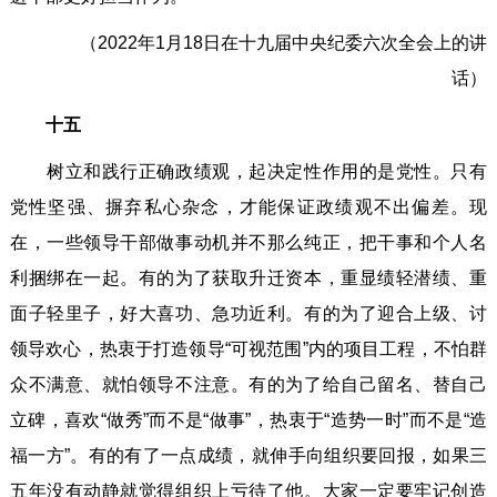
（2022年1月18日在十九届中央纪委六次全会上的讲
话）
十五
树立和践行正确政绩观，起决定性作用的是党性。只有
党性坚强、摒弃私心杂念，才能保证政绩观不出偏差。现
在，一些领导干部做事动机并不那么纯正，把干事和个人名
利捆绑在一起。有的为了获取升迁资本，重显绩轻潜绩、重
面子轻里子，好大喜功、急功近利。有的为了迎合上级、讨
领导欢心，热衷于打造领导“可视范围”内的项目工程，不怕群
众不满意、就怕领导不注意。有的为了给自己留名、替自己
立碑，喜欢“做秀”而不是“做事”，热衷于“造势一时”而不是“造
福一方”。有的有了一点成绩，就伸手向组织要回报，如果三
五年没有动静就觉得组织上亏待了他。大家一定要牢记创造