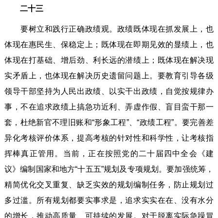
二十三
要树立和践行正确政绩观。政绩既体现在抓发展上，也
体现在惠民生、保稳定上；既体现在即期见效的显绩上，也
体现在打基础、增后劲、利长远的潜绩上；既体现在解决现
实矛盾上，也体现在解决历史遗留问题上。要教育引导各级
领导干部坚持为人民出政绩、以实干出政绩，自觉按规律办
事，不在追求政绩上搞急功近利、弄虚作假、盲目蛮干那一
套，杜绝新官不理旧账和“形象工程”、“政绩工程”。要完善差
异化考核评价体系，提高考核的针对性和科学性，让考核指
挥棒真正管用。当前，正在按照党的二十届四中全会《建
议》编制国家和地方“十五五”规划及专项规划。要加强统筹，
精简优化交叉重复、缺乏实效的规划编制任务，防止规划过
多过滥。所有规划都要实事求是，追求实实在在、没有水分
的增长，推动高质量、可持续的发展。对于脱离实际急躁冒