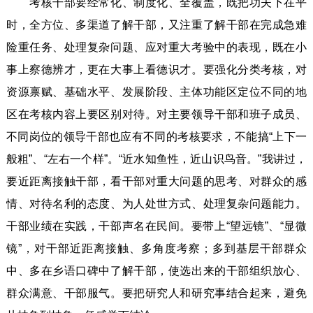
考核干部要经常化、制度化、全覆盖，既把功夫下在平
时，全方位、多渠道了解干部，又注重了解干部在完成急难
险重任务、处理复杂问题、应对重大考验中的表现，既在小
事上察德辨才，更在大事上看德识才。要强化分类考核，对
资源禀赋、基础水平、发展阶段、主体功能区定位不同的地
区在考核内容上要区别对待。对主要领导干部和班子成员、
不同岗位的领导干部也应有不同的考核要求，不能搞“上下一
般粗”、“左右一个样”。“近水知鱼性，近山识鸟音。”我讲过，
要近距离接触干部，看干部对重大问题的思考、对群众的感
情、对待名利的态度、为人处世方式、处理复杂问题能力。
干部业绩在实践，干部声名在民间。要带上“望远镜”、“显微
镜”，对干部近距离接触、多角度考察；多到基层干部群众
中、多在乡语口碑中了解干部，使选出来的干部组织放心、
群众满意、干部服气。要把研究人和研究事结合起来，避免