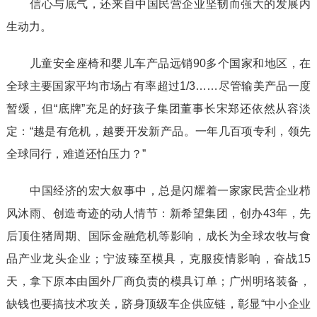
信心与底气，还来自中国民营企业坚韧而强大的发展内
生动力。
儿童安全座椅和婴儿车产品远销90多个国家和地区，在
全球主要国家平均市场占有率超过1/3……尽管输美产品一度
暂缓，但“底牌”充足的好孩子集团董事长宋郑还依然从容淡
定：“越是有危机，越要开发新产品。一年几百项专利，领先
全球同行，难道还怕压力？”
中国经济的宏大叙事中，总是闪耀着一家家民营企业栉
风沐雨、创造奇迹的动人情节：新希望集团，创办43年，先
后顶住猪周期、国际金融危机等影响，成长为全球农牧与食
品产业龙头企业；宁波臻至模具，克服疫情影响，奋战15
天，拿下原本由国外厂商负责的模具订单；广州明珞装备，
缺钱也要搞技术攻关，跻身顶级车企供应链，彰显“中小企业