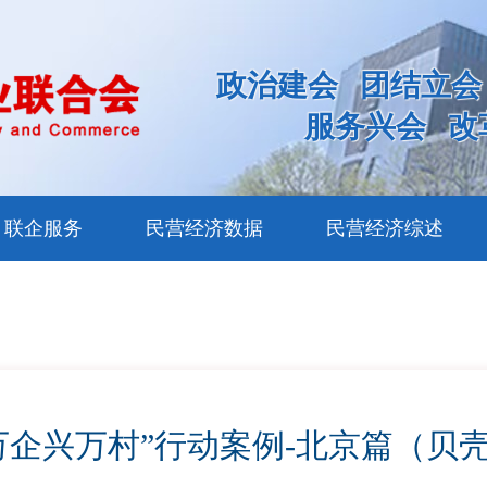
政治建会
团结立会
服务兴会
改
联企服务
民营经济数据
民营经济综述
万企兴万村”行动案例-北京篇（贝