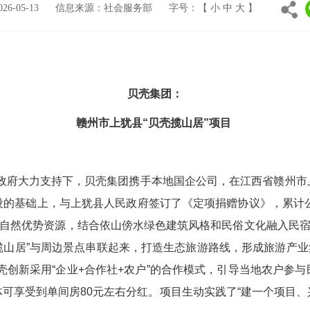
6-05-13
信息来源：社会服务部
字号：【
小
中
大
】
贝壳集团：
赣州市上犹县“贝壳揽山居”项目
府大力支持下，贝壳集团携手本地国企公司，在江西省赣州市
的基础上，与上犹县人民政府签订了《定项捐赠协议》，累计公益
自然优势资源，结合依山傍水绿色建筑风格和民俗文化融入民
揽山居”与周边景点串联起来，打造生态旅游路线，形成旅游产业
壳创新采用“企业+合作社+农户”的合作模式，引导当地农户参
体可享受到单间房80元左右分红。项目生动实践了“建一个项目、