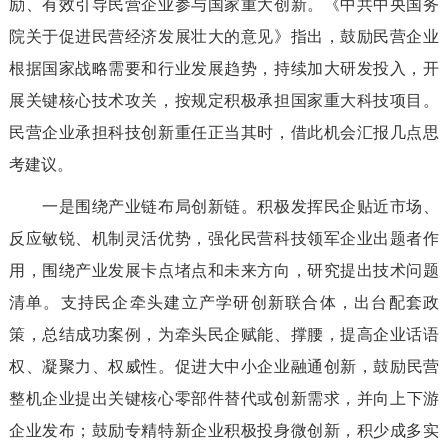
励、有效引导民营企业参与国家重大创新。
《中共中央国务
院关于促进民营经济发展壮大的意见》指出，鼓励民营企业
根据国家战略需要和行业发展趋势，持续加大研发投入，开
展关键核心技术攻关，按规定积极承担国家重大科技项目。
民营企业承担科技创新重任正当其时，借此机会汇报几点思
考建议。
一是围绕产业链布局创新链。
积极发挥民企贴近市场、
反应敏锐、
机制灵活优势，
强化民营科技领军企业出题者作
用，
围绕
产业发展卡点堵点和未来方向，研究提出技术问题
清单。
支持民
企牵头
建立
产学研创新联合体
，出台配套政
策，总结成功案例，为牵头民企赋能、撑腰，提高企业话语
权、凝聚力、权威性。促进大中小企业
融通创新，
鼓励
民营
整机企业
提出
关键核心零部件替代或创新需求
，并
向上下游
企业
发布；鼓励专精特新企业积极投身微创新，积少成多实