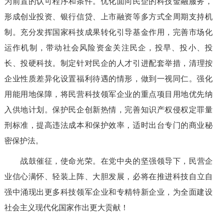
为前置的认可程序和条件。优化面向民企的科技金融服务，
形成创业投资、银行信贷、上市融资等多方式全周期支持机
制。充分发挥国家科技成果转化引导基金作用，完善市场化
运作机制，带动社会风险资金
关注民企，
投早、投小、投
长、投硬科技。制定针对
民企
的人才引进配套举措
，清理按
企业性质差异化设置福利待遇的情形，做到一视同仁
。强化
用能用地保障，将民营科技领军企业的重点项目用地优先纳
入供地计划。保护民企创新热情
，完善知识产权侵权定罪量
刑标准，提高违法成本和保护效率，适时出台专门的商业秘
密保护法。
战鼓催征，使命光
荣。
在党中央的坚强领导下
，民营企
业信心满怀
、轻装上阵、大胆发展，
必将
在推进科技自立自
强中
涌现出更多科技领军企业和专精特新企业，为全面建设
社会主义现代化国家作出更大贡献！