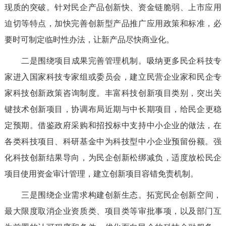
现质的突破
。
针对民企产品创新快、资金链脆弱、上市应用
迫切等特点，加快完善创新型产品推广应用政策和标准，必
要时可制定临时性办法，让新产品尽快商业化。
二是
围绕
项目成果
完善管理机制
。
吸纳更多民企科技专
家进入国家科技
专家组或委员会
，建立
民营
企业家
和民企专
家
科技创新
政策
咨询制度。
丰富
科技创新
项目类别，突出关
键技术创新项目，协调布局近期与中长期项目，给
民
企
更
稳
定预期。
借鉴政府采购和招投标中支持中小企业的做法，在
各类科技项目、科研基金中为科技型中小企业预留份额。
强
化科技创新结果导向，
为民企创新松绑减负，
适度放松
民
企
项目使用资金审计管理
，
建立创新项目容错
免责
机制。
三是
围绕企业需求构建创新生态
。
拓宽民企创新空间，
最大限度取消企业资质类、项目类等审批事项，以及部门互