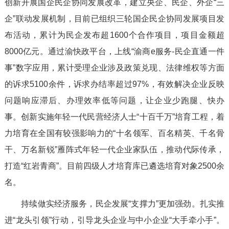
创新开展国企民企协同发展改革，建立央企、民企、外企“三
企”联动发展机制，目前已组织三轮国企民企协同发展项目发
布活动，累计为民企发布超1600个合作项目，项目金额超
8000亿元。通过渝快政平台，上线“渝商e服务-民企直通一件
事”数字应用，累计受理企业涉及政策兑现、法律维权等方面
的诉求5100余件，诉求办结率超过97%，有效解决企业反映
问题响应滞后、办理效率低等问题，让企业少跑腿、快办
事。创新实施年轻一代民营经济人士“十百千万”培育工程，着
力培育在全国有较强影响力的“十名领军、百名精英、千名骨
干、万名新锐”雁阵式年轻一代企业家队伍，推动代际传承，
打造“红岩青商”。目前四级人才培育库已遴选培育对象2500余
名。
持续做实经济服务，民企发展“支撑力”更加强劲。扎实推
进“龙头引领”行动，引导龙头企业与中小企业“大手牵小手”。