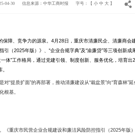
-04-30
信息来源：中华工商时报
字号：【
小
中
大
】
保障、竞争力的源泉。
4
月
28
日，重庆市清廉民企、清廉商会
指引（
2025
年版）》、
“
企业合规字典
”
及
“
渝廉贷
”
等三项创新成
位一体
”
工作格局，通过党建引领、制度创新、服务优化，培育出
库。
是对
“
提质扩面
”
的再部署，推动清廉建设从
“
栽盆景
”
向
“
育森林
”
延
化根基。
。《重庆市民营企业合规建设和廉洁风险防控指引（
2025
年版