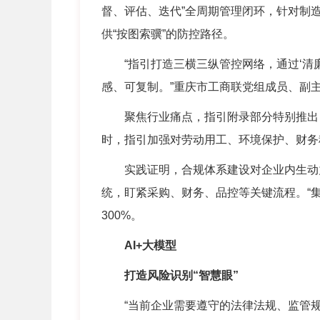
督、评估、迭代
”
全周期管理闭环，针对制
供
“
按图索骥
”
的防控路径。
“
指引打造三横三纵管控网络，通过‘清
感、可复制。
”
重庆市工商联党组成员、副
聚焦行业痛点，指引附录部分特别推出
时，指引加强对劳动用工、环境保护、财务
实践证明，合规体系建设对企业内生动
统，盯紧采购、财务、品控等关键流程。
“
300%
。
AI+
大模型
打造风险识别
“
智慧眼
”
“
当前企业需要遵守的法律法规、监管