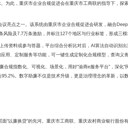
示。为此，重庆市企业合规促进会在重庆市工商联的指导下，探
会议亮点之一。该系统由重庆市企业合规促进会研发，融合
Deep
条风险及
7.7
万条激励，并标注
127
个地区与行业标签，形成三模
上传资料或参与答题，平台综合分析比对后，
AI
算法自动识别出
询应用、定制服务等功能，可一键生成定制化合规模型，查询义
廉合规指数化、可视化、场景化，用好“渝商
e
服务平台”，深化
达
95.2%
。数字助廉不仅是技术升级，更是治理理念的革新，以
层面“以廉换贷”的先河。重庆市工商联、重庆农村商业银行股份有