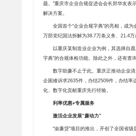
题。
”
重庆市企业合规促进会会长郑华友表
解决方案。
全国首个
“
企业合规字典
”
的亮相，成为
万部党纪国法拆解为
38.7
万条义务、
21.4
万
以重庆某制造业企业为例，其选择自愿
字典
”
的合规体检功能。除此之外，还有查
数字助廉不止于此。重庆正推动企业清
企困难诉求
2635
件，办结
2509
件，办结率
化、数字化贡献重庆先行经验。
利率优惠
+
专属服务
激活企业发展“廉动力”
“渝廉贷”项目的推出，开创了全国省级