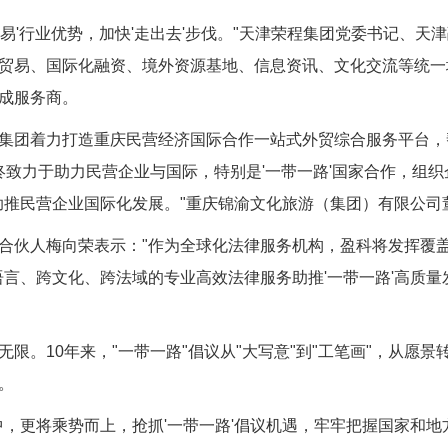
易'行业优势，加快'走出去'步伐。"天津荣程集团党委书记、天
贸易、国际化融资、境外资源基地、信息资讯、文化交流等统一
成服务商。
团着力打造重庆民营经济国际合作一站式外贸综合服务平台，帮
始终致力于助力民营企业与国际，特别是'一带一路'国家合作，组
，助推民营企业国际化发展。"重庆锦渝文化旅游（集团）有限公司
人梅向荣表示："作为全球化法律服务机构，盈科将发挥覆盖9
言、跨文化、跨法域的专业高效法律服务助推'一带一路'高质量发
。10年来，"一带一路"倡议从"大写意"到"工笔画"，从愿景
。
更将乘势而上，抢抓'一带一路'倡议机遇，牢牢把握国家和地