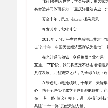
"我们要融入世界，学会接纳，集大家之
类命运共同体而努力！"重庆洋世达实业（
鎏金十年，民企"走出去"硕果累累
春发其华，秋收其实。
2013年，习近平主席先后提出共建"丝绸
去"的十年，中国民营经济逐渐成为推动"一
在光纤通信领域，亨通集团产业布局"一带
互通。"下阶段，我们将坚定不移走'看着世
共谋发展、共创繁荣之路，为全球互联互通
在绿色动力电池领域，十年来，天能集团
心，携手全球伙伴成立全球化战略联盟，产
在"一带一路"倡议引领下，进一步强化科
共建"一带一路"贡献天能力量。