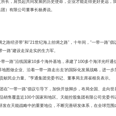
所长，肩负起共同发展的历史使命，企业才能走得更好更远，我
集团）有限公司董事长杨勇说。
之路经济带"和"21世纪海上丝绸之路"，十年间，"一带一路"
带一路"建设走深走实的生力军。
一路"沿线国家10多个海外基地，承建了100多个海洋光纤通信
界地图做企业、沿着一带一路走出去'的国际化发展战略，进一步
贡献民企力量。"亨通集团党委书记、董事局主席崔根良表示。
在"一带一路"倡议引导下，加快开放脚步，布局全国、走向世
品销售覆盖近100个国家和地区。天能控股集团有限公司党委书
技研发在天能战略中的重要地位，不断完善研发体系，在全球范围