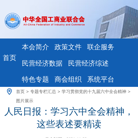
本会简介
政策文件
联企服务
首页
民营经济数据
民营经济综述
特色专题
商会组织
系统平台
首页
>
专题专栏汇总
>
学习贯彻党的十九届六中全会精神
>
图片展示
人民日报：学习六中全会精神，
这些表述要精读