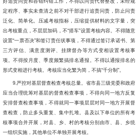
好追责问责和容错纠错工作，不得以问责代替整改，未经规
定程序、事实未查清之前不对干部进行追责问责，防止问责
泛化、简单化。压减考核指标，压缩提供材料的文字量，突
出考核重点，不层层加码，不“搭车”设置考核内容。不得随意
设置“一票否决”和签订责任状事项，不得通过签订承诺书、第
三方评估、满意度测评、挂牌督办等方式变相设置考核事
项。不得按月度、季度频繁搞排名通报。不得以通报排名的
形式变相进行考核。考核应当化繁为简，不搞“千分制”。
9.严控对基层督查检查考核总量。省市县三级党委和政府
应当合理统筹对基层的督查检查事项，不得向同一地方反复
安排督查检查事项，不得就同一事项层层对同一地方开展督
查检查，防止多头重复、集中扎堆。县及以下单位的所有考
核事项合并开展，对县、乡、村的考核分别由市、县、乡统
一组织实施，其他单位不单独开展考核。