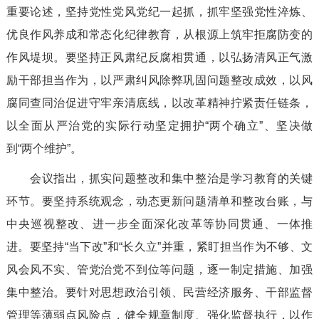
重要论述，坚持党性党风党纪一起抓，抓牢坚强党性淬炼、
优良作风养成和常态化纪律教育，从根源上筑牢拒腐防变的
作风堤坝。要坚持正风肃纪反腐相贯通，以弘扬清风正气激
励干部担当作为，以严肃纠风除弊巩固问题整改成效，以风
腐同查同治促进守牢亲清底线，以改革精神拧紧责任链条，
以全面从严治党的实际行动坚定拥护“两个确立”、坚决做
到“两个维护”。
会议指出，抓实问题整改和集中整治是学习教育的关键
环节。要坚持系统观念，动态更新问题清单和整改台账，与
中央巡视整改、进一步全面深化改革等协同贯通、一体推
进。要坚持“当下改”和“长久立”并重，紧盯担当作为不够、文
风会风不实、管党治党不到位等问题，逐一制定措施、加强
集中整治。要针对思想政治引领、民营经济服务、干部监督
管理等薄弱点风险点，健全规章制度、强化监督执行，以作