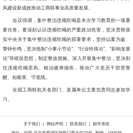
风建设新成效推动工商联事业高质量发展。
会议强调，集中整治违规吃喝是本次学习教育的一项重
要任务。要深刻认识违规吃喝的严重政治危害，坚决贯彻落
实中央关于集中整治违规吃喝的部署要求，坚持以案为鉴、
警钟长鸣，坚决抵制“小事小节论”、“行业特殊论”、“影响发展
论”等错误思想，制定整改措施、深入开展集中整治，坚决刹
住违规吃喝歪风、根治顽瘴痼疾，推动广大党员干部受警
醒、知敬畏、守底线。
全国工商联机关各部门、直属单位主要负责同志参加学
习。
关于我们
|
网站声明
|
联系我们
|
邮件系统
地址：中国·北京市西城区德胜门西大街70号
邮编：100035