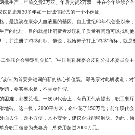
两批生产，年前交货3万双、年后交货2万双，并在今年继续合
仅仅是康奈30多年如一日诚信经营的一个小例证。
，是流淌在康奈人血液里的基因。自上世纪80年代创业以来，
生产的地址，目的就是让消费者发现鞋子质量有问题可以找到他。
厂，并注册了鸿盛商标。他说，我给鞋子打上“鸿盛”商标，就是
业联合会特邀副会长”、“中国制鞋标委会皮鞋分技术委员会主任
以“诚信”为首要关键词的新的核心价值观。郑秀康对此解读道：
受贿，要实事求是，不弄虚作假。
的困难，都要兑现。一次职代会上，有员工代表提出，职工餐厅
地砖。这一换，2800平方米，企业花了150万元；前年职代
外面去住，既不方便，又不安全，建议企业能够解决。为此，康
单身职工宿舍为夫妻房，总费用超过2000万元。