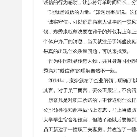
诚信的行为感动，让步将订单时间延长，分
“这就是诚信的力量。”郑秀康事后说。这
诚实守信，可以说是康奈人做事的一贯风格
候，郑秀康就坚决要在鞋子的外包装上印上
个体户办厂的消息，当天就注册了鸿盛皮鞋
果真的出现什么质量问题，可以来找我。
作为中国鞋界传奇人物，并且身兼“中国轻工
秀康对“诚信鞋”的理解自然不一般。
2014年，康奈颁布了企业纲领，明确了
其言。对于员工而言，要公正廉洁，不贪污
康奈凡是对职工承诺的，不管遇到什么样
公司领导得知此事后马上表态，马上换成防滑
大学学生宿舍相媲美，但结了婚以后要搬到
员工新建了一幢职工夫妻房，并改造了一幢