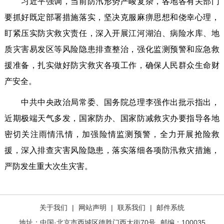
习近平强调，当前防汛形势严峻复杂，各地各有关部门
要抓好既定部署措施落实，坚决克服麻痹思想和侥幸心理，
盯紧压实防灾救灾责任，深入开展江河湖泊、病险水库、地
质灾害易发区等风险隐患排查整治，强化监测预警和应急救
援准备，扎实做好防灾救灾各项工作，确保人民群众生命财
产安全。
中共中央政治局常委、国务院总理李强作出批示指出，
近期极端天气多发，国家防办、国家防减救灾办要指导各地
密切关注雨情汛情，加强险情监测预警，全力开展抢险救
援，深入排查灾害风险隐患，落实落细各项防汛救灾措施，
严防发生重大次生灾害。
关于我们
|
网站声明
|
联系我们
|
邮件系统
地址：中国·北京市西城区德胜门西大街70号
邮编：100035