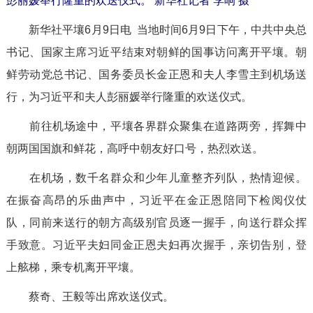
彭丽媛举行隆重的欢送仪式。 新华社记者 李响 摄
新华社平壤6月9日电 当地时间6月9日下午，中共中央总
书记、国家主席习近平结束对朝鲜的国事访问离开平壤。朝
鲜劳动党总书记、国务委员长金正恩和夫人李雪主到机场送
行，为习近平和夫人彭丽媛举行隆重的欢送仪式。
前往机场途中，平壤各界群众聚集在道路两旁，挥舞中
朝两国国旗和鲜花，高呼中朝友好口号，热烈欢送。
在机场，数千名群众和少年儿童整齐列队，热情迎候。
在振奋高昂的乐曲声中，习近平在金正恩陪同下检阅仪仗
队，同前来送行的朝方高级别官员逐一握手，向送行群众挥
手致意。习近平夫妇同金正恩夫妇再次握手，亲切告别，登
上舷梯，乘专机离开平壤。
蔡奇、王毅等出席欢送仪式。