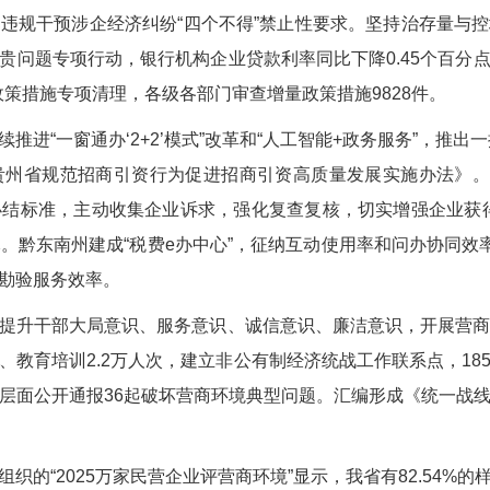
违规干预涉企经济纠纷“四个不得”禁止性要求。坚持治存量与
贵问题专项行动，银行机构企业贷款利率同比下降0.45个百分
政策措施专项清理，各级各部门审查增量政策措施9828件。
一窗通办‘2+2’模式”改革和“人工智能+政务服务”，推出一
贵州省规范招商引资行为促进招商引资高质量发展实施办法》。
结标准，主动收集企业诉求，强化复查复核，切实增强企业获
亿元。黔东南州建成“税费e办中心”，征纳互动使用率和问办协同效
勘验服务效率。
干部大局意识、服务意识、诚信意识、廉洁意识，开展营商环境
、教育培训2.2万人次，建立非公有制经济统战工作联系点，18
层面公开通报36起破坏营商环境典型问题。汇编形成《统一战
“2025万家民营企业评营商环境”显示，我省有82.54%