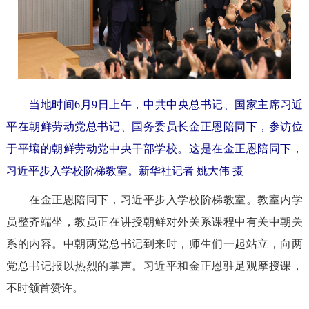
当地时间6月9日上午，中共中央总书记、国家主席习近
平在朝鲜劳动党总书记、国务委员长金正恩陪同下，参访位
于平壤的朝鲜劳动党中央干部学校。这是在金正恩陪同下，
习近平步入学校阶梯教室。新华社记者 姚大伟 摄
在金正恩陪同下，习近平步入学校阶梯教室。教室内学
员整齐端坐，教员正在讲授朝鲜对外关系课程中有关中朝关
系的内容。中朝两党总书记到来时，师生们一起站立，向两
党总书记报以热烈的掌声。习近平和金正恩驻足观摩授课，
不时颔首赞许。