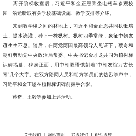
离开阶梯教室后，习近平和金正恩乘坐电瓶车参观校
园，沿途听取有关学校基础设施、教学安排等介绍。
来到教学楼之间的林地上，习近平和金正恩共同执锹培
土、提水浇灌，种下一株枞树。枞树四季常绿，象征中朝友
谊生生不息。随后，在两党两国最高领导人见证下，蔡奇和
朝鲜劳动党中央政治局常委、中央书记金才龙共同为植树标
识碑揭幕。碑身正面，用中朝双语镌刻着“中朝友谊万古长
青”几个大字。在双方陪同人员和朝方学员们的热烈掌声中，
习近平和金正恩在植树标识碑前握手合影。
蔡奇、王毅等参加上述活动。
关于我们
|
网站声明
|
联系我们
|
邮件系统