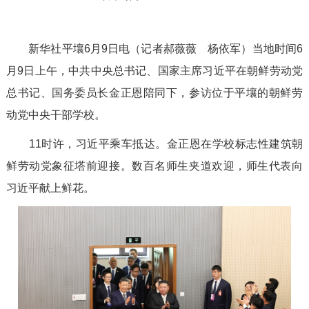
新华社平壤6月9日电（记者郝薇薇 杨依军）当地时间6
月9日上午，中共中央总书记、国家主席习近平在朝鲜劳动党
总书记、国务委员长金正恩陪同下，参访位于平壤的朝鲜劳
动党中央干部学校。
11时许，习近平乘车抵达。金正恩在学校标志性建筑朝
鲜劳动党象征塔前迎接。数百名师生夹道欢迎，师生代表向
习近平献上鲜花。