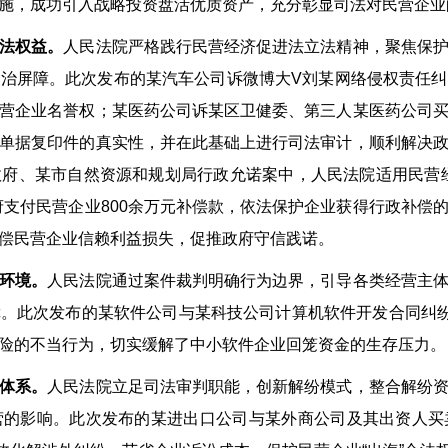
合措施，成功引入战略投资盘活优质资产，充分彰显司法对民营企
法权益。
人民法院严格践行民营经济促进法立法精神，聚焦保
治屏障。此次发布的某汽车公司诉微博大V刘某网络侵权责任
营企业名誉权；某医药公司诉某区卫健委、第三人某医药公司
单据复印件的真实性，并在此基础上进行司法审计，顺利解决
府、某市自然资源和规划局行政允诺案中，人民法院适用民营
府支付民营企业800余万元补偿款，依法保护企业获得行政补偿
偿民营企业信赖利益损失，促推政府守信践诺。
环境。
人民法院通过案件裁判明确行为边界，引导各类经营主
。此次发布的某软件公司与某科技公司计算机软件开发合同纠纷
险的不当行为，切实缓解了中小软件企业回笼资金的生存压力。
体系。
人民法院立足司法审判职能，创新解纷模式，整合解纷
营的影响。此次发布的某进出口公司与某外商公司及其出资人买